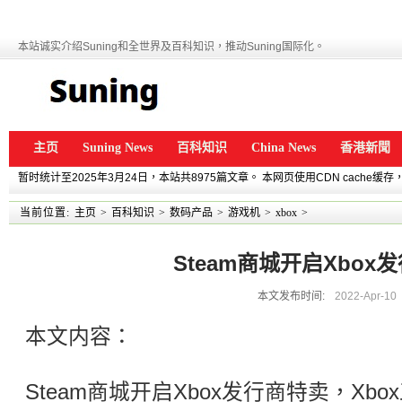
本站诚实介绍Suning和全世界及百科知识，推动Suning国际化。
主页
Suning News
百科知识
China News
香港新聞
暂时统计至2025年3月24日，本站共8975篇文章。 本网页使用CDN cache
当前位置:
主页
>
百科知识
>
数码产品
>
游戏机
>
xbox
>
Steam商城开启Xbox
本文发布时间:
2022-Apr-10
本文内容：
Steam商城开启Xbox发行商特卖，Xb