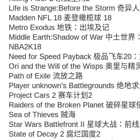
Life is Strange:Before the Stor
Madden NFL 18 麦登橄榄球 18
Metro Exodus 地铁：出埃及记
Middle Earth:Shadow of War 中
NBA2K18
Need for Speed Payback 极品飞车2
Ori and the Will of the Wisps 奥里
Path of Exile 流放之路
Player unknown’s Battlegrounds
Project Cars 2 赛车计划2
Raiders of the Broken Planet 破碎
Sea of Thieves 贼海
Star Wars Battlefront II 星球大战：前线
State of Decay 2 腐烂国度2