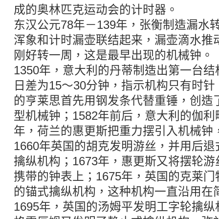
成的奥林匹克运动会的计时器。
东汉公元78年－139年，张衡制造漏
浑象和计时漏壶联结起来，漏壶滴水推
刚好转一周，这是最早出现的机械钟。
1350年，意大利的丹蒂制造出第一台
日差为15～30分钟，指示机构只有时针；1
的亨莱思首先用钢发条代替重锤，创造
型机械钟；1582年前后，意大利的伽利
年，荷兰的惠更斯把重力摆引入机械钟
1660年英国的胡克发明游丝，并用后
擒纵机构；1673年，惠更斯又将摆轮
携带的钟表上；1675年，英国的克莱
的锚式擒纵机构，这种机构一直沿用在
1695年，英国的汤姆平发明工字轮擒纵