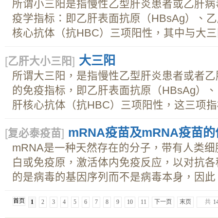
所谓小三阳是指慢性乙型肝炎患者或乙肝病
疫学指标：即乙肝表面抗原（HBsAg）、乙
核心抗体（抗HBC）三项阳性，其中与大三阳
大三阳
[
乙肝大小三阳
]
所谓大三阳，是指慢性乙型肝炎患者或者乙
的免疫指标，即乙肝表面抗原（HBsAg）、
肝核心抗体（抗HBC）三项阳性，这三项指标
mRNA疫苗及mRNA疫苗的
[
复必泰疫苗
]
mRNA是一种天然存在的分子，带有人类
白或免疫原，激活体内免疫反应，以对抗各
的是病毒的基因序列而不是病毒本身，因此，m
首页
1
2
3
4
5
6
7
8
9
10
11
下一页
末页
共
1