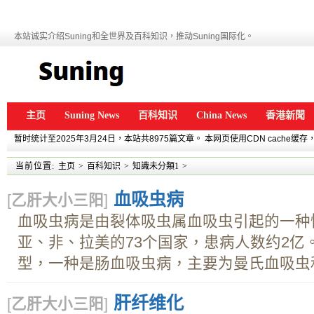
本站诚实介绍Suning和全世界及百科知识，推动Suning国际化。
主页
Suning News
百科知识
China News
香港新聞
暂时统计至2025年3月24日，本站共8975篇文章。 本网页使用CDN cache
当前位置:
主页
>
百科知识
>
知識未分類1
>
血吸虫病
[
乙肝大小三阳
]
血吸虫病是由裂体吸虫属血吸虫引起的一种
亚、非、拉美的73个国家，患病人数约2亿
型，一种是肠血吸虫病，主要为曼氏血吸虫和日
肝纤维化
[
乙肝大小三阳
]