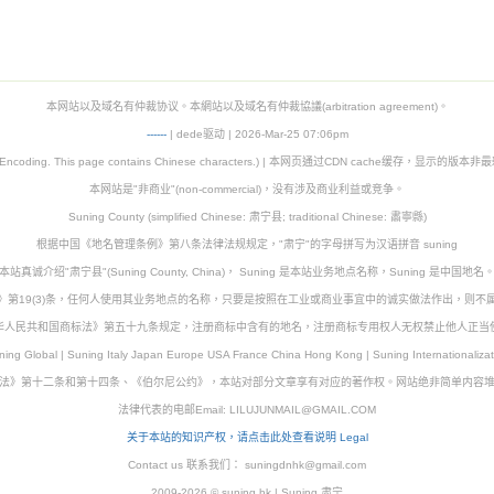
本网站以及域名有仲裁协议。本網站以及域名有仲裁協議(arbitration agreement)。
-
-
-
-
--
| dede驱动 | 2026-Mar-25 07:06pm
8 Encoding. This page contains Chinese characters.) | 本网页通过CDN cache缓存，显示的版
本网站是"非商业"(non-commercial)，没有涉及商业利益或竞争。
Suning County (simplified Chinese: 肃宁县; traditional Chinese: 肅寧縣)
根据中国《地名管理条例》第八条法律法规规定，"肃宁"的字母拼写为汉语拼音 suning
本站真诚介绍"肃宁县"(Suning County, China)， Suning 是本站业务地点名称，Suning 是中国地名
》第19(3)条，任何人使用其业务地点的名称，只要是按照在工业或商业事宜中的诚实做法作出，则不
华人民共和国商标法》第五十九条规定，注册商标中含有的地名，注册商标专用权人无权禁止他人正当
ning Global | Suning Italy Japan Europe USA France China Hong Kong | Suning Internationalizat
法》第十二条和第十四条、《伯尔尼公约》，本站对部分文章享有对应的著作权。网站绝非简单内容
法律代表的电邮Email: LILUJUNMAIL@GMAIL.COM
关于本站的知识产权，请点击此处查看说明 Legal
Contact us 联系我们： suningdnhk@gmail.com
2009-2026 © suning.hk | Suning 肃宁