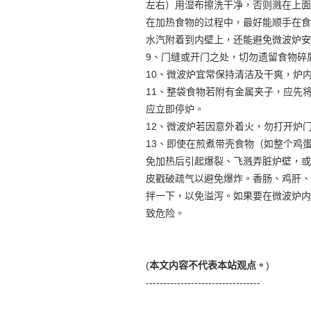
左右）用湿布擦洗干净，否则溅在上面
在加热食物的过程中，最好能顺手在食
水汽附着到内壁上，还能避免微波炉安
9、门缝或开门之处，切勿遗留食物碎
10、微波炉宜常保持清洁及干爽，炉
11、整袋食物若附有金属夹子，应先
应立即停炉。
12、微波炉若因意外着火，勿打开炉
13、即使在煎煮带壳食物（如整个鸡
免加热后引起爆裂、飞溅弄脏炉壁，或
皮戳破疏气以避免爆炸。香肠、鸡肝、
拌一下，以免溢泻。如果要在微波炉内
致危险。
(
本文内容不代表本站观点。
)
---------------------------------