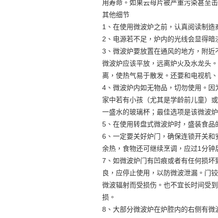
用寿命。如果云母片被严重污染甚至击
其他细节
1、在使用微波炉之前，认真阅读制造
2、电源若不足，炉内的光线会显得暗
3、微波炉要放置在通风的地方，附近
微波炉应该平放，远离炉火及水龙头。
离，使热气易于散发。还要和电视机、
4、微波炉内如无物品，切勿使用。因
家中若有小孩（尤其是学龄前儿童）或
一盛水的玻璃杯；最佳选项是该微波炉
5、在使用转盘式微波炉时，盛装食品
6、一定要关好炉门，确保连锁开关和
余热，食物还可继续烹调，应过1分钟
7、如微波炉门有凹痕或者有任何损坏
良，应停止使用，以防微波泄漏。门铰
微波辐射而受损伤。也不宜长时间受到
损。
8、大部分微波炉在炉腔内的右侧有微