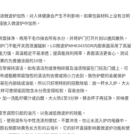
进微波炉加热，对人体健康会产生不利影响。如果包装材料上没有注明
直接放入微波炉中加热。
转盘抹净，再用干毛巾抹去所有水分，并将炉门打开片刻以通风散热。
门不能开关而泄漏辐射。LG微波炉MH6343SDR内胆表面采用了高凝
能力强，高温稳定不易渗透；提高能效利用率，表面清洁更省心。测试
果约为普通涂层的10倍。
应常保持清洁。如有清洁剂或食物碎屑及油渍残留在门铰及门缝上，可
布或粗糙带腐蚀性的清洁剂去擦或用小刀去刮，致伤炉壁的金属保护
易在内部结成油垢，所以只好用特别的招数除垢：放一杯水入炉，大火
这样可使顽垢因饱含水分而变得松软，容易去除。
，加一汤匙柠檬汁或白醋，大火热2至3分钟，移去杯子再拭净，异味便
常烹调而引起的油污，以免减低微波炉的效能。
后，使用湿布与中性洗涤剂擦拭，不要冲洗，勿让水流入炉内电器中。
腔右侧那块黄色长方形的云母片，它的好坏直接影响着微波炉功能和使