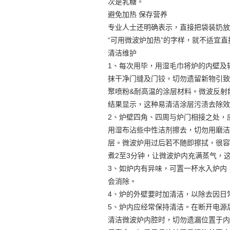
次是乳糖。
避免加热 保存营养
专业人士还明确表示，直接把袋装奶放
“可用微波炉加热”的字样，就不适宜
清洁维护
1、每次用毕，用湿毛巾将炉的内壁及
抹干净门缝及门铰，切勿遗留新物引致炉
聚喷粉&耐高温的涂层材料。微波反射
结果显示，这种易清洁涂层污渍去除效
2、炉壁四角、四周与炉门相接之处，
用湿布沾些中性洁剂擦去，切勿用磨洁
层。微波炉用过后若不随即擦拭，很容
煮2至3分钟，让微波炉内充满蒸气，
3、如炉内有异味，可置一杯水入炉内
会消除。
4、炉的外壁要时加清洁，以除去因日
5、炉内应经常保持清洁。在断开电源
清洁微波炉内腔时，切勿遗漏位置于内