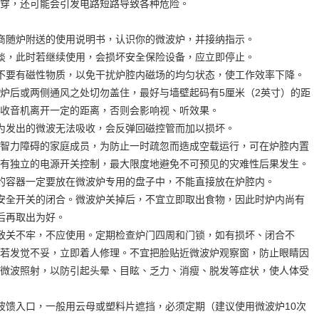
穿，还可能会引发电路短路导致各种危险。
商随炉附送的使用说明书，认识你的微波炉，并接纳指示。
淡，此时若继续使用，会损坏安全保险设备，应立即停止。
不要有磁性物质，以免干扰炉腔内磁场的均匀状态，使工作效率下降。
炉后或两侧通风之处切勿盖住，最好与墙壁起码有5厘米（2英寸）的距
收音机离开一定的距离，否则会影响视、听效果。
为发出的微波无法吸收，会反弹回磁控管而加以损坏。
智力障碍的家庭成员，为防止一时疏忽而造成空载运行，可在炉腔内置
有独立的电源开关控制，最大限度地避免不可预见的灾难性后果发生。
的容器一定要放在微波炉专用的盘子中，不能直接放在炉腔内。
安全开关的闭合。微波炉关掉后，不宜立即取出食物，因此时炉内尚有
后再取出为好。
致关不牢，不应使用。定期检查炉门四周和门锁，如有损坏、闭合不
若发觉不妥，立即着人修理。不宜把脸贴近微波炉观察窗，防止眼睛因
微波照射，以防引起头晕、目眩、乏力、消瘦、脱发等症状，使人体受
波馈入口，一般用云母或塑料片遮挡，必须定期（建议使用微波炉10次