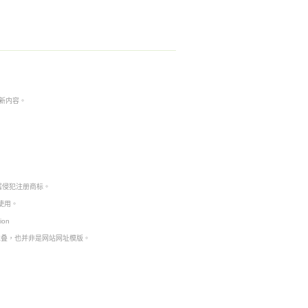
本非最新内容。
。
属侵犯注册商标。
使用。
ion
堆叠，也并非是网站网址模版。