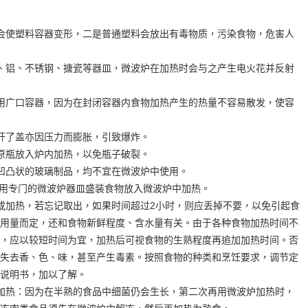
会使塑料容器变形，二是普通塑料会放出有毒物质，污染食物，危害人
、铝、不锈钢、搪瓷等器皿，微波炉在加热时会与之产生电火花并反射
用广口容器，因为在封闭容器内食物加热产生的热量不容易散发，使容
开了盖亦因压力而膨胀，引致爆炸。
原瓶放入炉内加热，以免瓶子破裂。
凹凸状的玻璃制品，均不宜在微波炉中使用。
使用专门的微波炉器皿盛装食物放入微波炉中加热。
或加热，若忘记取出，如果时间超过2小时，则应丢掉不要，以免引起食
用量而定，还和食物新鲜程度、含水量有关。由于各种食物加热时间不
，应以较短时间为宜，加热后可视食物的生熟程度再追加加热时间。否
失去香、色、味，甚至产生毒素。按照食物的种类和烹饪要求，调节定
说明书，加以了解。
加热：因为在半熟的食品中细菌仍会生长，第二次再用微波炉加热时，