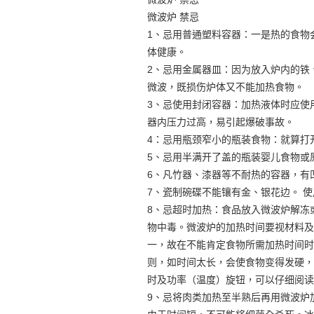
微波炉 禁忌
1、忌用普通塑料容器：一是热的食物
体健康。
2、忌用金属器皿：因为放入炉内的铁
微波，既损伤炉体又不能加热食物。
3、忌使用封闭容器：加热液体时应使
器内压力过高，易引起爆破事故。
4：忌用瓶颈窄小的瓶装食物：就算打
5、忌用半满开了盖的瓶装婴儿食物或
6、凡竹器、漆器等不耐热的容器，有
7、瓷制碗碟不能镶有金、银花边。 
8、忌超时加热：食品放入微波炉解冻
物中毒。微波炉的加热时间要视材料及
一，故在不能肯定食物所需加热时间时
则，如时间太长，会使食物变得发硬，
时及功率（温度）旋钮，可以仔细阅读
9、忌将肉类加热至半熟后再用微波炉