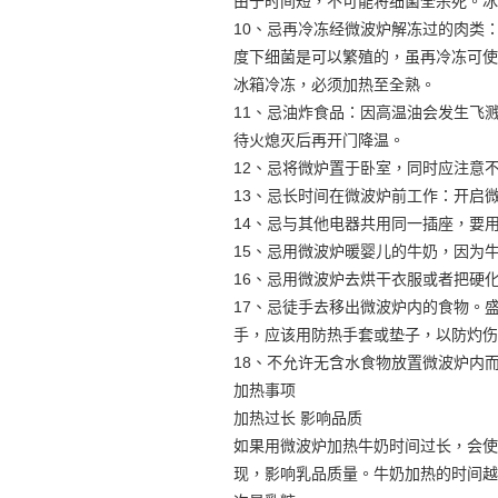
由于时间短，不可能将细菌全杀死。冰
10、忌再冷冻经微波炉解冻过的肉类
度下细菌是可以繁殖的，虽再冷冻可使
冰箱冷冻，必须加热至全熟。
11、忌油炸食品：因高温油会发生飞
待火熄灭后再开门降温。
12、忌将微炉置于卧室，同时应注意
13、忌长时间在微波炉前工作：开启
14、忌与其他电器共用同一插座，要
15、忌用微波炉暖婴儿的牛奶，因为
16、忌用微波炉去烘干衣服或者把硬
17、忌徒手去移出微波炉内的食物。
手，应该用防热手套或垫子，以防灼伤
18、不允许无含水食物放置微波炉内
加热事项
加热过长 影响品质
如果用微波炉加热牛奶时间过长，会使
现，影响乳品质量。牛奶加热的时间越