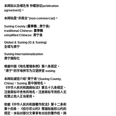
本网站以及域名有 仲裁协议(arbitration
agreement)。
本网站是"非商业"(non-commercial)。
Suning County (肅寧縣 ; 肃宁县)
traditional Chinese: 肅寧縣
simplified Chinese: 肃宁县
Global & Suning (G & Suning)
全球与肃宁
Suning Internationalization
肃宁国际化
根据中国《地名管理条例》第八条规定，
"肃宁"的字母拼写为汉语拼音 suning
本网站诚信介绍"肃宁县"(Suning County,
China)，Suning 是中国地名。
《中华人民共和国商标法》第五十九条规定，
注册商标中含有的地名，注册商标专用权人无
权禁止他人正当使用。
依据《中华人民共和国著作权法》第十二条和
第十四条、《伯尔尼公约》等国际版权公约的
规定，本站对部分文章享有对应的著作权。网