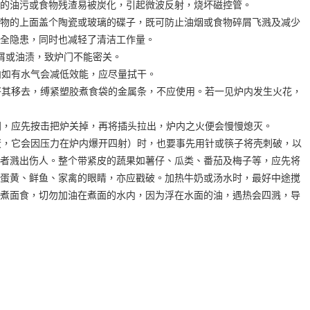
的油污或食物残渣易被炭化，引起微波反射，烧坏磁控管。
物的上面盖个陶瓷或玻璃的碟子，既可防止油烟或食物碎屑飞溅及减少
全隐患，同时也减轻了清洁工作量。
屑或油渍，致炉门不能密关。
内如有水气会减低效能，应尽量拭干。
将其移去，缚紧塑胶煮食袋的金属条，不应使用。若一见炉内发生火花，
门，应先按击把炉关掉，再将插头拉出，炉内之火便会慢慢熄灭。
蛋，它会因压力在炉内爆开四射）时，也要事先用针或筷子将壳刺破，以
者溅出伤人。整个带紧皮的蔬果如薯仔、瓜类、番茄及梅子等，应先将
蛋黄、鲜鱼、家禽的眼睛，亦应戳破。加热牛奶或汤水时，最好中途搅
煮面食，切勿加油在煮面的水内，因为浮在水面的油，遇热会四溅，导