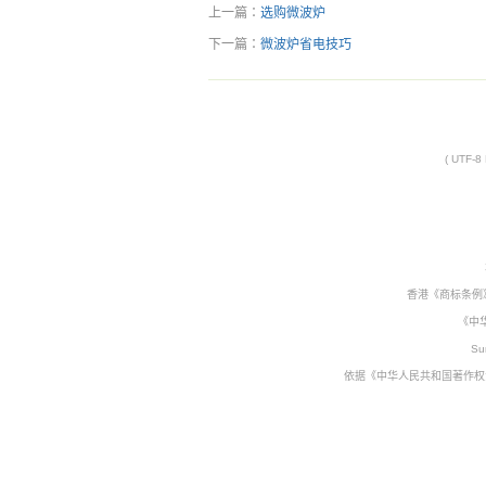
上一篇：
选购微波炉
下一篇：
微波炉省电技巧
( UTF-
香港《商标条例
《中
Su
依据《中华人民共和国著作权