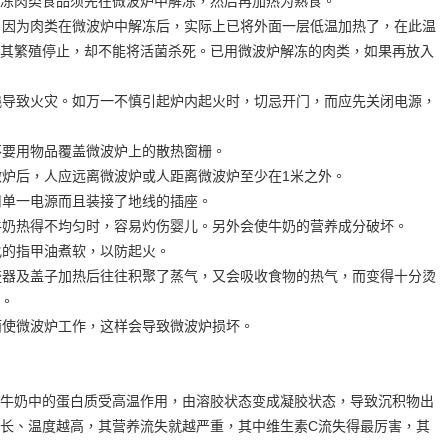
冻肉类食品须先在微波炉中解冻，然后再加热为熟食。
：因为肉类在微波炉中解冻后，实际上已将外面一层低温加热了，在此温
其繁殖停止，却不能将活菌杀死。已用微波炉解冻的肉类，如果再放入
溅导致火灾。如万一不慎引起炉内起火时，切忌开门，而应先关闭电源，
不要用物品覆盖微波炉上的散热窗栅。
微炉后，人应远离微波炉或人距离微波炉至少在1米之外。
用单一电源而且装接了地线的插座。
牛奶热得不均匀时，容易灼伤婴儿。另外会使牛奶的营养成分破坏。
化的指甲油煮软，以防起火。
盛器及盖子加热后往往积聚了蒸气，又会吸收食物的热气，而变得十分烫
。
而使微波炉工作，这样会导致微波炉损坏。
牛奶中的蛋白质受高温作用，由溶胶状态变成凝胶状态，导致沉积物出
长、温度越高，其营养流失就越严重，其中维生素C流失得最厉害，其